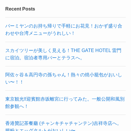
Recent Posts
バーミヤンのお持ち帰りで手軽にお花見！おかず盛り合
わせや台湾メニューがうれしい！
スカイツリーが美しく見える！THE GATE HOTEL 雷門
に宿泊。宿泊者専用バーとテラスへ。
阿佐ヶ谷＆高円寺の孫ちゃん！熱々の焼小籠包がおいし
い〜！！
東京観光‼︎迎賓館赤坂離宮に行ってみた。一般公開和風別
館参観へ！
香港贊記茶餐廳 (チャンキチャチャンテン)吉祥寺店へ。
腸粉とエッグタルトがおいしい〜