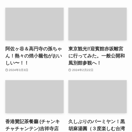
阿佐ヶ谷＆高円寺の孫ちゃ
東京観光‼︎迎賓館赤坂離宮
ん！熱々の焼小籠包がおい
に行ってみた。一般公開和
しい〜！！
風別館参観へ！
2024年3月3日
2024年2月22日
香港贊記茶餐廳 (チャンキ
久しぶりのバーミヤン！黒
チャチャンテン)吉祥寺店
胡麻湯圓（３度楽しむ台湾