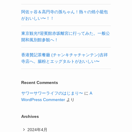
阿佐ヶ谷＆高円寺の孫ちゃん！熱々の焼小籠包
がおいしい〜！！
東京観光‼︎迎賓館赤坂離宮に行ってみた。一般公
開和風別館参観へ！
香港贊記茶餐廳 (チャンキチャチャンテン)吉祥
寺店へ。腸粉とエッグタルトがおいしい〜
Recent Comments
サワーサワーライフのはじまり〜
に
A
WordPress Commenter
より
Archives
2024年4月