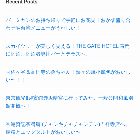
Recent Posts
バーミヤンのお持ち帰りで手軽にお花見！おかず盛り合
わせや台湾メニューがうれしい！
スカイツリーが美しく見える！THE GATE HOTEL 雷門
に宿泊。宿泊者専用バーとテラスへ。
阿佐ヶ谷＆高円寺の孫ちゃん！熱々の焼小籠包がおいし
い〜！！
東京観光‼︎迎賓館赤坂離宮に行ってみた。一般公開和風別
館参観へ！
香港贊記茶餐廳 (チャンキチャチャンテン)吉祥寺店へ。
腸粉とエッグタルトがおいしい〜