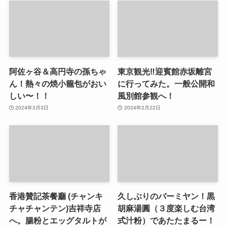
阿佐ヶ谷＆高円寺の孫ちゃ
東京観光‼︎迎賓館赤坂離宮
ん！熱々の焼小籠包がおい
に行ってみた。一般公開和
しい〜！！
風別館参観へ！
2024年3月3日
2024年2月22日
香港贊記茶餐廳 (チャンキ
久しぶりのバーミヤン！黒
チャチャンテン)吉祥寺店
胡麻湯圓（３度楽しむ台湾
へ。腸粉とエッグタルトが
式汁粉）であたたまるー！